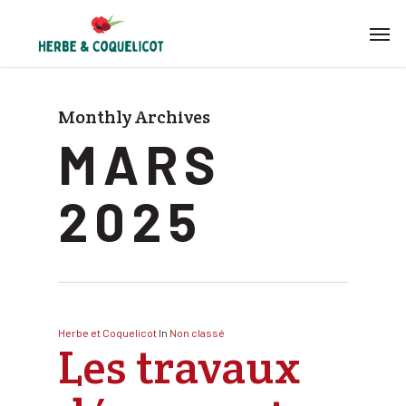
Skip
Men
to
main
content
Monthly Archives
MARS
2025
Herbe et Coquelicot
In
Non classé
Les travaux