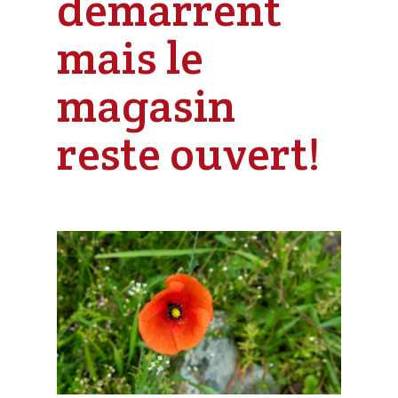
démarrent
mais le
magasin
reste ouvert!